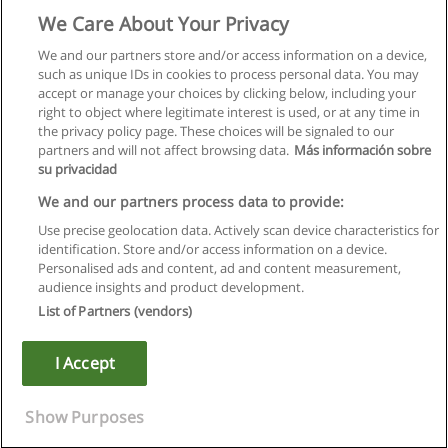
We Care About Your Privacy
We and our partners store and/or access information on a device,
such as unique IDs in cookies to process personal data. You may
accept or manage your choices by clicking below, including your
right to object where legitimate interest is used, or at any time in
the privacy policy page. These choices will be signaled to our
partners and will not affect browsing data.
Más información sobre
su privacidad
We and our partners process data to provide:
Use precise geolocation data. Actively scan device characteristics for
identification. Store and/or access information on a device.
Regulamin
Personalised ads and content, ad and content measurement,
audience insights and product development.
Polityka ochrony danych osobowych
List of Partners (vendors)
Kontakt z Educaedu
I Accept
Copyright © Educaedu Business S.L. - CIF : B-95610580: -
www.educaedu.pl
Show Purposes