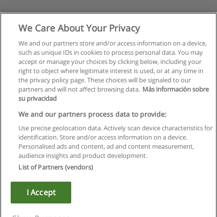
We Care About Your Privacy
We and our partners store and/or access information on a device,
such as unique IDs in cookies to process personal data. You may
accept or manage your choices by clicking below, including your
right to object where legitimate interest is used, or at any time in
the privacy policy page. These choices will be signaled to our
partners and will not affect browsing data.
Más información sobre
su privacidad
We and our partners process data to provide:
Use precise geolocation data. Actively scan device characteristics for
identification. Store and/or access information on a device.
Regulamin
Personalised ads and content, ad and content measurement,
audience insights and product development.
Polityka ochrony danych osobowych
List of Partners (vendors)
Kontakt z Educaedu
I Accept
Copyright © Educaedu Business S.L. - CIF : B-95610580: -
www.educaedu.pl