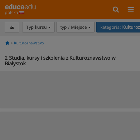
polska
Typ kursu
typ / Miejsce
kategoria:
Kulturo
Kulturoznawstwo
2
Studia, kursy i szkolenia z Kulturoznawstwo w
Białystok