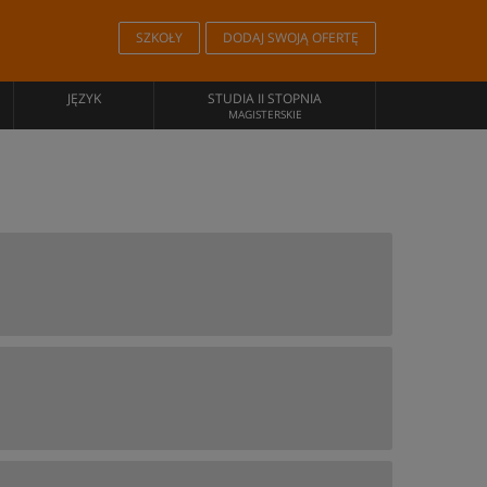
SZKOŁY
DODAJ SWOJĄ OFERTĘ
JĘZYK
STUDIA II STOPNIA
MAGISTERSKIE