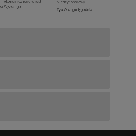
 – ekonomicznego to jest
Międzynarodowy
wa Wyższego...
Typ:
W ciągu tygodnia