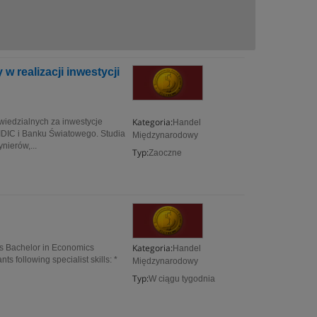
 realizacji inwestycji
Kategoria:
wiedzialnych za inwestycje
Handel
IDIC i Banku Światowego. Studia
Międzynarodowy
ierów,...
Typ:
Zaoczne
Kategoria:
ss Bachelor in Economics
Handel
ts following specialist skills: *
Międzynarodowy
Typ:
W ciągu tygodnia