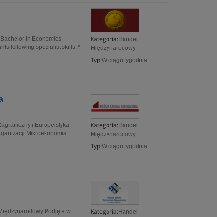
Kategoria:
s Bachelor in Economics
Handel
ts following specialist skills: *
Międzynarodowy
Typ:
W ciągu tygodnia
a
Kategoria:
Zagraniczny i Europeistyka
Handel
nizacji Mikroekonomia
Międzynarodowy
Typ:
W ciągu tygodnia
Kategoria:
s Międzynarodowy Podjęte w
Handel