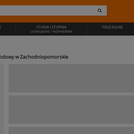
E
STUDIA I STOPNIA
POLICEALNE
LICENCJACKIE / INŻYNIERSKIE
narodowy w Zachodniopomorskie