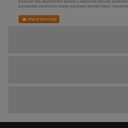
bieżącym roku akademickim starania o utworzenie kierunku społeczno
Europeistyki zakończone zostały sukcesem. Minister Nauki i Szkolnict
Więcej informacji