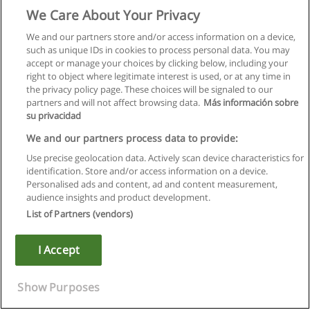
We Care About Your Privacy
We and our partners store and/or access information on a device,
such as unique IDs in cookies to process personal data. You may
accept or manage your choices by clicking below, including your
right to object where legitimate interest is used, or at any time in
the privacy policy page. These choices will be signaled to our
partners and will not affect browsing data.
Más información sobre
su privacidad
We and our partners process data to provide:
Use precise geolocation data. Actively scan device characteristics for
identification. Store and/or access information on a device.
Regulamin
Personalised ads and content, ad and content measurement,
audience insights and product development.
Polityka ochrony danych osobowych
List of Partners (vendors)
Kontakt z Educaedu
I Accept
Copyright © Educaedu Business S.L. - CIF : B-95610580: -
www.educaedu.pl
Show Purposes