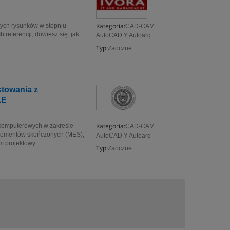
Kategoria:
ych rysunków w stopniu
CAD-CAM
referencji, dowiesz się jak
AutoCAD Y Autoarq
Typ:
Zaoczne
towania z
AE
Kategoria:
komputerowych w zakresie
CAD-CAM
elementów skończonych (MES), -
AutoCAD Y Autoarq
projektowy...
Typ:
Zaoczne