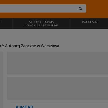
E
STUDIA I STOPNIA
POLICEALNE
LICENCJACKIE / INŻYNIERSKIE
AD Y Autoarq Zaoczne w Warszawa
AutoCAD