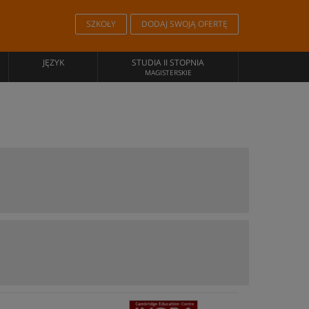
SZKOŁY
DODAJ SWOJĄ OFERTĘ
JĘZYK
STUDIA II STOPNIA
MAGISTERSKIE