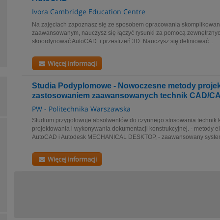
Ivora Cambridge Education Centre
Na zajęciach zapoznasz się ze sposobem opracowania skomplikowan
zaawansowanym, nauczysz się łączyć rysunki za pomocą zewnętrznych 
skoordynować AutoCAD i przestrzeń 3D. Nauczysz się definiować...
Więcej informacji
Studia Podyplomowe - Nowoczesne metody projek
zastosowaniem zaawansowanych technik CAD/C
PW - Politechnika Warszawska
Studium przygotowuje absolwentów do czynnego stosowania technik 
projektowania i wykonywania dokumentacji konstrukcyjnej. - metody 
AutoCAD i Autodesk MECHANICAL DESKTOP, - zaawansowany system 
Więcej informacji