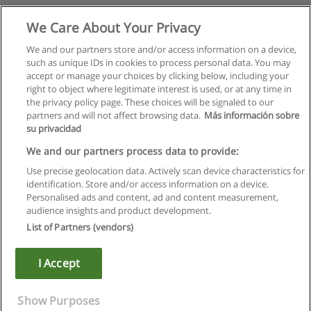
We Care About Your Privacy
We and our partners store and/or access information on a device,
such as unique IDs in cookies to process personal data. You may
accept or manage your choices by clicking below, including your
right to object where legitimate interest is used, or at any time in
the privacy policy page. These choices will be signaled to our
partners and will not affect browsing data.
Más información sobre
su privacidad
We and our partners process data to provide:
Use precise geolocation data. Actively scan device characteristics for
identification. Store and/or access information on a device.
Regulamin
Personalised ads and content, ad and content measurement,
audience insights and product development.
Polityka ochrony danych osobowych
List of Partners (vendors)
Kontakt z Educaedu
I Accept
Copyright © Educaedu Business S.L. - CIF : B-95610580: -
www.educaedu.pl
Show Purposes