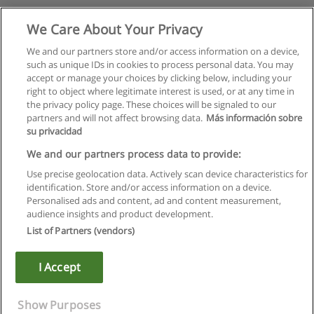
We Care About Your Privacy
We and our partners store and/or access information on a device,
such as unique IDs in cookies to process personal data. You may
accept or manage your choices by clicking below, including your
right to object where legitimate interest is used, or at any time in
the privacy policy page. These choices will be signaled to our
partners and will not affect browsing data.
Más información sobre
su privacidad
We and our partners process data to provide:
Use precise geolocation data. Actively scan device characteristics for
identification. Store and/or access information on a device.
Regulamin
Personalised ads and content, ad and content measurement,
audience insights and product development.
Polityka ochrony danych osobowych
List of Partners (vendors)
Kontakt z Educaedu
I Accept
Copyright © Educaedu Business S.L. - CIF : B-95610580: -
www.educaedu.pl
Show Purposes