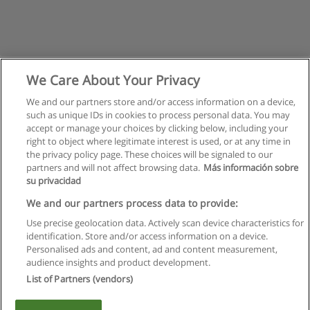
We Care About Your Privacy
We and our partners store and/or access information on a device,
such as unique IDs in cookies to process personal data. You may
accept or manage your choices by clicking below, including your
right to object where legitimate interest is used, or at any time in
the privacy policy page. These choices will be signaled to our
partners and will not affect browsing data.
Más información sobre
su privacidad
Regulamin
We and our partners process data to provide:
Use precise geolocation data. Actively scan device characteristics for
Polityka ochrony danych osobowych
identification. Store and/or access information on a device.
Personalised ads and content, ad and content measurement,
Kontakt z Educaedu
audience insights and product development.
List of Partners (vendors)
Copyright © Educaedu Business S.L. - CIF : B-95610580: -
www.educaedu.pl