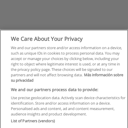
We Care About Your Privacy
We and our partners store and/or access information on a device,
such as unique IDs in cookies to process personal data. You may
accept or manage your choices by clicking below, including your
right to object where legitimate interest is used, or at any time in
the privacy policy page. These choices will be signaled to our
partners and will not affect browsing data.
Más información sobre
su privacidad
Regulamin
We and our partners process data to provide:
Use precise geolocation data. Actively scan device characteristics for
Polityka ochrony danych osobowych
identification. Store and/or access information on a device.
Personalised ads and content, ad and content measurement,
Kontakt z Educaedu
audience insights and product development.
List of Partners (vendors)
Copyright © Educaedu Business S.L. - CIF : B-95610580: -
www.educaedu.pl