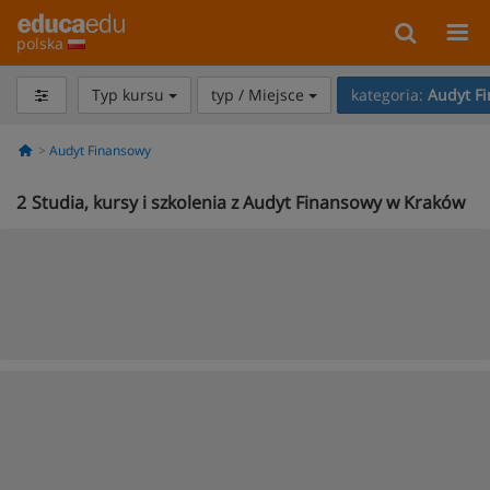
polska
Typ kursu
typ / Miejsce
kategoria:
Audyt F
Audyt Finansowy
2
Studia, kursy i szkolenia z Audyt Finansowy w Kraków