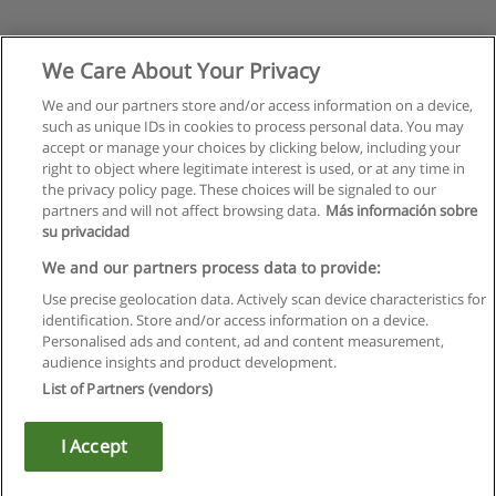
We Care About Your Privacy
We and our partners store and/or access information on a device,
such as unique IDs in cookies to process personal data. You may
accept or manage your choices by clicking below, including your
right to object where legitimate interest is used, or at any time in
the privacy policy page. These choices will be signaled to our
partners and will not affect browsing data.
Más información sobre
su privacidad
We and our partners process data to provide:
Use precise geolocation data. Actively scan device characteristics for
identification. Store and/or access information on a device.
Regulamin
Personalised ads and content, ad and content measurement,
audience insights and product development.
Polityka ochrony danych osobowych
List of Partners (vendors)
Kontakt z Educaedu
I Accept
Copyright © Educaedu Business S.L. - CIF : B-95610580: -
www.educaedu.pl