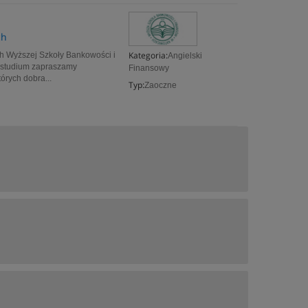
ch
Kategoria:
h Wyższej Szkoły Bankowości i
Angielski
 studium zapraszamy
Finansowy
órych dobra...
Typ:
Zaoczne