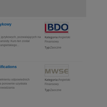
ęzykowy
Kategoria:
i językowych, pozwalających na
Angielski
nsisty. Kurs ten został
Finansowy
angielskiego...
Typ:
Zaoczne
fications
Kategoria:
ełnieniu odpowiednich
Angielski
a ponownie uzyskała
Finansowy
prowadzania
Typ:
Zaoczne