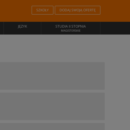
SZKOŁY
DODAJ SWOJĄ OFERTĘ
JĘZYK
STUDIA II STOPNIA
MAGISTERSKIE