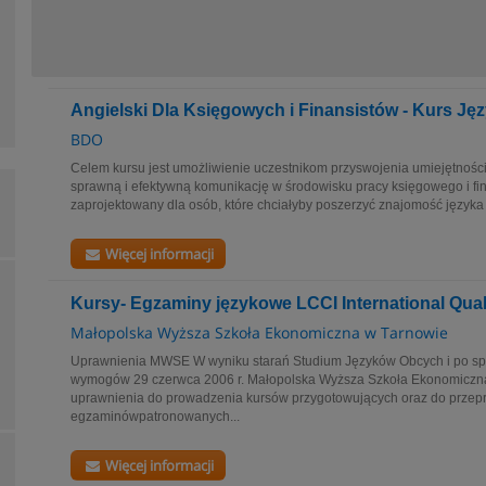
Angielski Dla Księgowych i Finansistów - Kurs J
BDO
Celem kursu jest umożliwienie uczestnikom przyswojenia umiejętnośc
sprawną i efektywną komunikację w środowisku pracy księgowego i fina
zaprojektowany dla osób, które chciałyby poszerzyć znajomość języka 
Więcej informacji
Kursy- Egzaminy językowe LCCI International Quali
Małopolska Wyższa Szkoła Ekonomiczna w Tarnowie
Uprawnienia MWSE W wyniku starań Studium Języków Obcych i po sp
wymogów 29 czerwca 2006 r. Małopolska Wyższa Szkoła Ekonomiczn
uprawnienia do prowadzenia kursów przygotowujących oraz do prze
egzaminówpatronowanych...
Więcej informacji