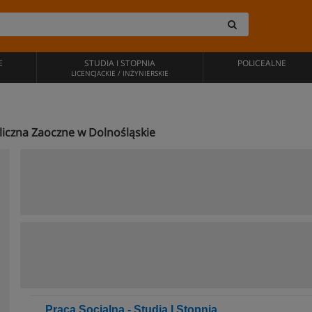
E
STUDIA I STOPNIA
POLICEALNE
LICENCJACKIE / INŻYNIERSKIE
bliczna Zaoczne w Dolnośląskie
Praca Socjalna - Studia I Stopnia