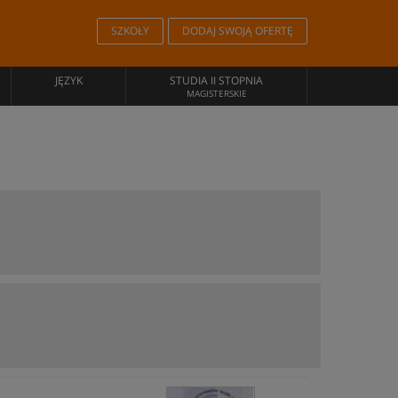
SZKOŁY
DODAJ SWOJĄ OFERTĘ
JĘZYK
STUDIA II STOPNIA
MAGISTERSKIE