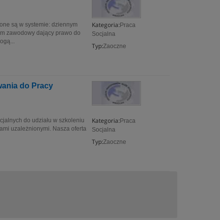
Kategoria:
zone są w systemie: dziennym
Praca
lom zawodowy dający prawo do
Socjalna
gą...
Typ:
Zaoczne
wania do Pracy
Kategoria:
ocjalnych do udziału w szkoleniu
Praca
bami uzależnionymi. Nasza oferta
Socjalna
Typ:
Zaoczne