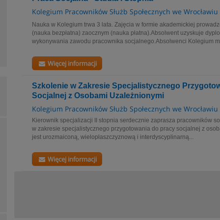
Kolegium Pracowników Służb Społecznych we Wrocławiu
Nauka w Kolegium trwa 3 lata. Zajęcia w formie akademickiej prowad
(nauka bezpłatna) zaocznym (nauka płatna).Absolwent uzyskuje dyp
wykonywania zawodu pracownika socjalnego.Absolwenci Kolegium mo
Więcej informacji
Szkolenie w Zakresie Specjalistycznego Przygoto
Socjalnej z Osobami Uzależnionymi
Kolegium Pracowników Służb Społecznych we Wrocławiu
Kierownik specjalizacji II stopnia serdecznie zaprasza pracowników s
w zakresie specjalistycznego przygotowania do pracy socjalnej z oso
jest urozmaiconą, wielopłaszczyznową i interdyscyplinarną...
Więcej informacji