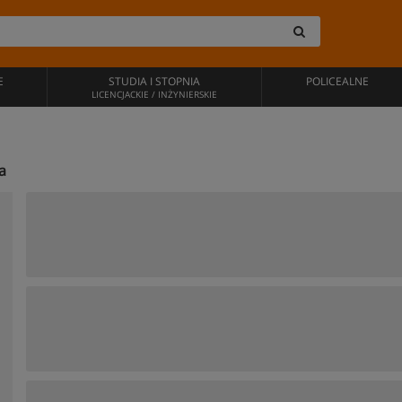
E
STUDIA I STOPNIA
POLICEALNE
LICENCJACKIE / INŻYNIERSKIE
a