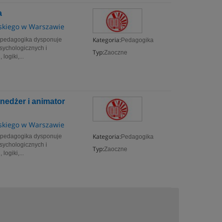
a
skiego w Warszawie
Kategoria:
ki pedagogika dysponuje
Pedagogika
sychologicznych i
Typ:
Zaoczne
logiki,...
nedżer i animator
skiego w Warszawie
Kategoria:
ki pedagogika dysponuje
Pedagogika
sychologicznych i
Typ:
Zaoczne
logiki,...