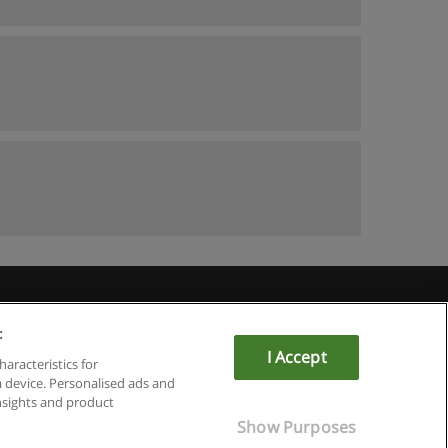
:
I Accept
haracteristics for
a device. Personalised ads and
sights and product
Show Purposes