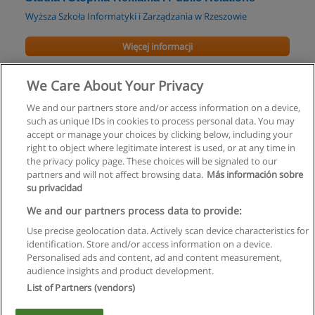
Wyższa Szkoła Informatyki i Zarządzania w Rzeszowie
Więcej informacji
Studia II Stopnia-Reklama i Public Relations
We Care About Your Privacy
Wyższa Szkoła Informatyki i Zarządzania w Rzeszowie
We and our partners store and/or access information on a device,
such as unique IDs in cookies to process personal data. You may
Więcej informacji
accept or manage your choices by clicking below, including your
right to object where legitimate interest is used, or at any time in
the privacy policy page. These choices will be signaled to our
partners and will not affect browsing data.
Más información sobre
su privacidad
Regulamin
We and our partners process data to provide:
Use precise geolocation data. Actively scan device characteristics for
Polityka ochrony danych osobowych
identification. Store and/or access information on a device.
Personalised ads and content, ad and content measurement,
Kontakt z Educaedu
audience insights and product development.
List of Partners (vendors)
Copyright © Educaedu Business S.L. - CIF : B-95610580: -
www.educaedu.pl