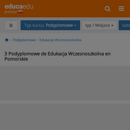
polska
Typ kursu:
Podyplomowe
typ / Miejsce
kat
Podyplomowe
Edukacja Wczesnoszkolna
3
Podyplomowe de Edukacja Wczesnoszkolna en
Pomorskie