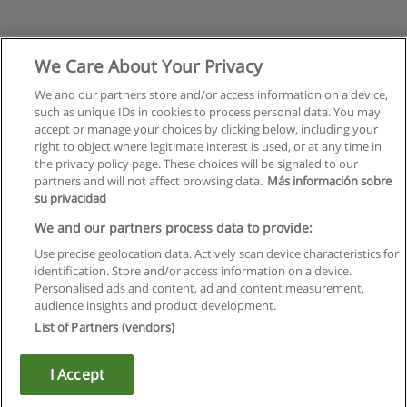
We Care About Your Privacy
We and our partners store and/or access information on a device,
such as unique IDs in cookies to process personal data. You may
accept or manage your choices by clicking below, including your
right to object where legitimate interest is used, or at any time in
the privacy policy page. These choices will be signaled to our
partners and will not affect browsing data.
Más información sobre
su privacidad
Regulamin
We and our partners process data to provide:
Use precise geolocation data. Actively scan device characteristics for
Polityka ochrony danych osobowych
identification. Store and/or access information on a device.
Personalised ads and content, ad and content measurement,
Kontakt z Educaedu
audience insights and product development.
List of Partners (vendors)
Copyright © Educaedu Business S.L. - CIF : B-95610580: -
www.educaedu.pl
I Accept