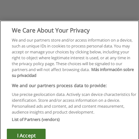
We Care About Your Privacy
We and our partners store and/or access information on a device,
such as unique IDs in cookies to process personal data. You may
accept or manage your choices by clicking below, including your
right to object where legitimate interest is used, or at any time in
the privacy policy page. These choices will be signaled to our
partners and will not affect browsing data.
Más información sobre
su privacidad
We and our partners process data to provide:
Use precise geolocation data. Actively scan device characteristics for
identification. Store and/or access information on a device.
Regulamin
Personalised ads and content, ad and content measurement,
audience insights and product development.
Polityka ochrony danych osobowych
List of Partners (vendors)
Kontakt z Educaedu
I Accept
Copyright © Educaedu Business S.L. - CIF : B-95610580: -