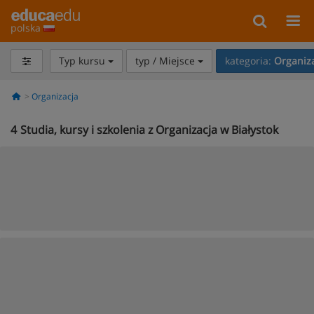
polska
Typ kursu
typ / Miejsce
kategoria:
Organiz
Organizacja
4
Studia, kursy i szkolenia z Organizacja w Białystok