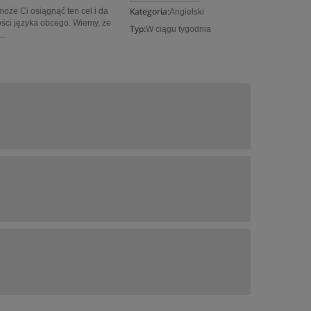
Kategoria:
oże Ci osiągnąć ten cel i da
Angielski
ści języka obcego. Wiemy, że
Typ:
W ciągu tygodnia
..