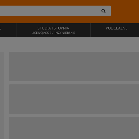
E
STUDIA I STOPNIA
POLICEALNE
LICENCJACKIE / INŻYNIERSKIE