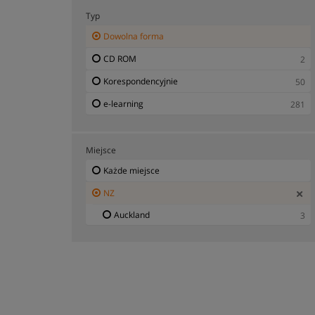
Typ
Dowolna forma
CD ROM
2
Korespondencyjnie
50
e-learning
281
Miejsce
Każde miejsce
NZ
Auckland
3