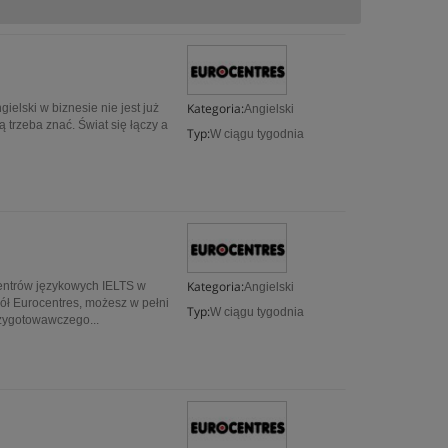
Kategoria:
elski w biznesie nie jest już
Angielski
rą trzeba znać. Świat się łączy a
Typ:
W ciągu tygodnia
Kategoria:
centrów językowych IELTS w
Angielski
ół Eurocentres, możesz w pełni
Typ:
W ciągu tygodnia
rzygotowawczego...