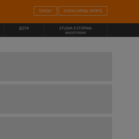
SZKOŁY
DODAJ SWOJĄ OFERTĘ
JĘZYK
STUDIA II STOPNIA
MAGISTERSKIE