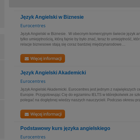
Język Angielski w Biznesie
Eurocentres
Język Angielski w Biznesie. W obecnym komercyjnym świecie język angi
tylko umiejętnością, którą fajnie by było znać, teraz to umiejętność, któ
relacje biznesowe stają się coraz bardziej międzynarodowe....
Więcej informacji
Język Angielski Akademicki
Eurocentres
Język Angielski Akademicki. Eurocentres jest jednym z największych 
Europie. Przygotowując Cię do egzaminu IELTS w którejkolwiek ze szk
polegać na dogłębnej wiedzy naszych nauczycieli. Podczas okresu p
Więcej informacji
Podstawowy kurs języka angielskiego
Eurocentres