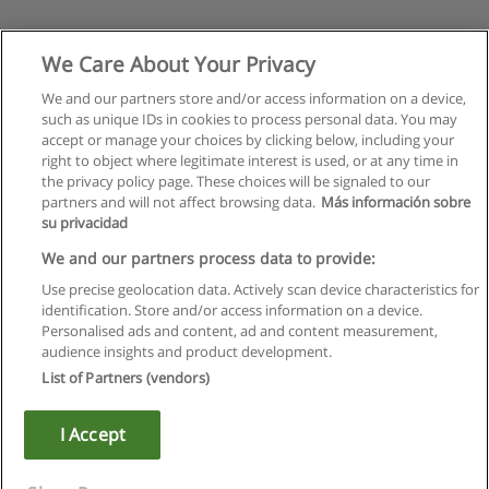
We Care About Your Privacy
We and our partners store and/or access information on a device,
such as unique IDs in cookies to process personal data. You may
accept or manage your choices by clicking below, including your
right to object where legitimate interest is used, or at any time in
the privacy policy page. These choices will be signaled to our
partners and will not affect browsing data.
Más información sobre
su privacidad
We and our partners process data to provide:
Use precise geolocation data. Actively scan device characteristics for
identification. Store and/or access information on a device.
Regulamin
Personalised ads and content, ad and content measurement,
audience insights and product development.
Polityka ochrony danych osobowych
List of Partners (vendors)
Kontakt z Educaedu
I Accept
Copyright © Educaedu Business S.L. - CIF : B-95610580: -
www.educaedu.pl