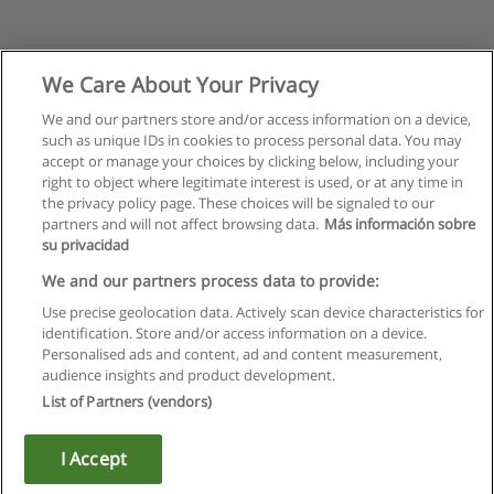
We Care About Your Privacy
We and our partners store and/or access information on a device,
such as unique IDs in cookies to process personal data. You may
accept or manage your choices by clicking below, including your
right to object where legitimate interest is used, or at any time in
the privacy policy page. These choices will be signaled to our
partners and will not affect browsing data.
Más información sobre
su privacidad
We and our partners process data to provide:
Use precise geolocation data. Actively scan device characteristics for
identification. Store and/or access information on a device.
Regulamin
Personalised ads and content, ad and content measurement,
audience insights and product development.
Polityka ochrony danych osobowych
List of Partners (vendors)
Kontakt z Educaedu
I Accept
Copyright © Educaedu Business S.L. - CIF : B-95610580: -
www.educaedu.pl