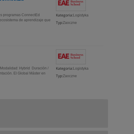
Kategoria:
os programas ConnectEd
Logistyka
 ecosistema de aprendizaje que
Typ:
Zaoczne
Kategoria:
Modalidad: Hybrid Duración /
Logistyka
tación. El Global Máster en
Typ:
Zaoczne