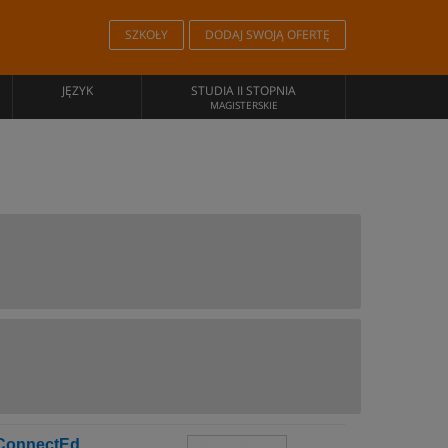
SZKOŁY
DODAJ SWOJĄ OFERTĘ
JĘZYK
STUDIA II STOPNIA
MAGISTERSKIE
 ConnectEd