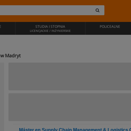
E
STUDIA I STOPNIA
POLICEALNE
LICENCJACKIE / INŻYNIERSKIE
e w Madryt
Máster en Supply Chain Management & Logistics