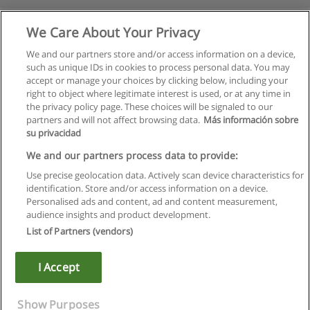
We Care About Your Privacy
We and our partners store and/or access information on a device,
such as unique IDs in cookies to process personal data. You may
accept or manage your choices by clicking below, including your
right to object where legitimate interest is used, or at any time in
the privacy policy page. These choices will be signaled to our
partners and will not affect browsing data.
Más información sobre
su privacidad
Regulamin
We and our partners process data to provide:
Use precise geolocation data. Actively scan device characteristics for
Polityka ochrony danych osobowych
identification. Store and/or access information on a device.
Personalised ads and content, ad and content measurement,
Kontakt z Educaedu
audience insights and product development.
List of Partners (vendors)
Copyright © Educaedu Business S.L. - CIF : B-95610580: -
www.educaedu.pl
I Accept
Show Purposes