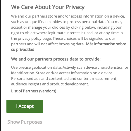
We Care About Your Privacy
We and our partners store and/or access information on a device,
such as unique IDs in cookies to process personal data. You may
accept or manage your choices by clicking below, including your
right to object where legitimate interest is used, or at any time in
the privacy policy page. These choices will be signaled to our
partners and will not affect browsing data.
Más información sobre
su privacidad
We and our partners process data to provide:
Use precise geolocation data. Actively scan device characteristics for
identification. Store and/or access information on a device.
Regulamin
Personalised ads and content, ad and content measurement,
audience insights and product development.
Polityka ochrony danych osobowych
List of Partners (vendors)
Kontakt z Educaedu
I Accept
Copyright © Educaedu Business S.L. - CIF : B-95610580: -
www.educaedu.pl
Show Purposes