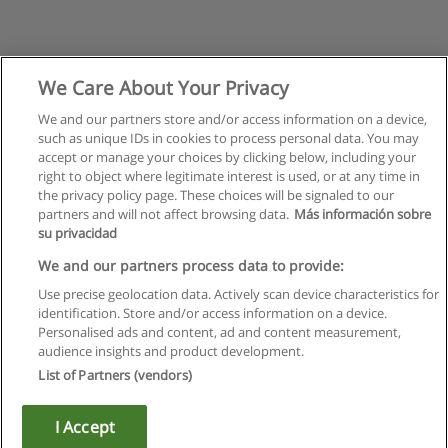
We Care About Your Privacy
We and our partners store and/or access information on a device,
such as unique IDs in cookies to process personal data. You may
accept or manage your choices by clicking below, including your
right to object where legitimate interest is used, or at any time in
the privacy policy page. These choices will be signaled to our
partners and will not affect browsing data.
Más información sobre
su privacidad
We and our partners process data to provide:
Use precise geolocation data. Actively scan device characteristics for
identification. Store and/or access information on a device.
Regulamin
Personalised ads and content, ad and content measurement,
audience insights and product development.
Polityka ochrony danych osobowych
List of Partners (vendors)
Kontakt z Educaedu
I Accept
Copyright © Educaedu Business S.L. - CIF : B-95610580: -