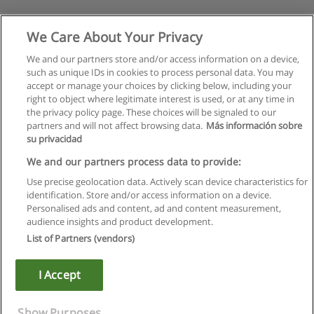
We Care About Your Privacy
We and our partners store and/or access information on a device,
such as unique IDs in cookies to process personal data. You may
accept or manage your choices by clicking below, including your
right to object where legitimate interest is used, or at any time in
the privacy policy page. These choices will be signaled to our
partners and will not affect browsing data.
Más información sobre
su privacidad
Regulamin
We and our partners process data to provide:
Use precise geolocation data. Actively scan device characteristics for
Polityka ochrony danych osobowych
identification. Store and/or access information on a device.
Personalised ads and content, ad and content measurement,
Kontakt z Educaedu
audience insights and product development.
List of Partners (vendors)
Copyright © Educaedu Business S.L. - CIF : B-95610580: -
www.educaedu.pl
I Accept
Show Purposes