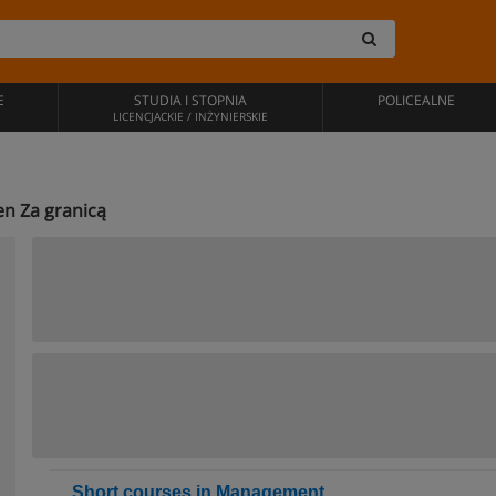
E
STUDIA I STOPNIA
POLICEALNE
LICENCJACKIE / INŻYNIERSKIE
en Za granicą
Short courses in Management