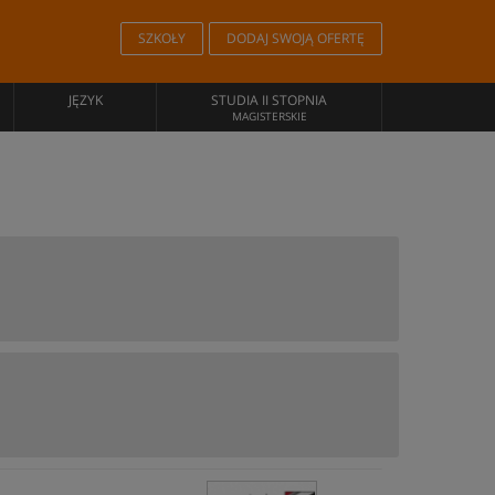
SZKOŁY
DODAJ SWOJĄ OFERTĘ
JĘZYK
STUDIA II STOPNIA
MAGISTERSKIE