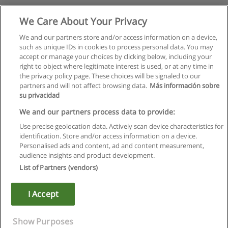
We Care About Your Privacy
We and our partners store and/or access information on a device,
such as unique IDs in cookies to process personal data. You may
accept or manage your choices by clicking below, including your
right to object where legitimate interest is used, or at any time in
the privacy policy page. These choices will be signaled to our
partners and will not affect browsing data.
Más información sobre
su privacidad
We and our partners process data to provide:
Use precise geolocation data. Actively scan device characteristics for
identification. Store and/or access information on a device.
Regulamin
Personalised ads and content, ad and content measurement,
audience insights and product development.
Polityka ochrony danych osobowych
List of Partners (vendors)
Kontakt z Educaedu
I Accept
Copyright © Educaedu Business S.L. - CIF : B-95610580: -
www.educaedu.pl
Show Purposes