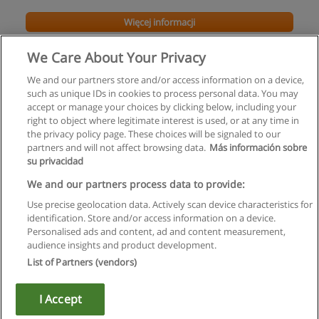
Więcej informacji
We Care About Your Privacy
We and our partners store and/or access information on a device,
such as unique IDs in cookies to process personal data. You may
accept or manage your choices by clicking below, including your
right to object where legitimate interest is used, or at any time in
the privacy policy page. These choices will be signaled to our
partners and will not affect browsing data.
Más información sobre
su privacidad
Regulamin
We and our partners process data to provide:
Use precise geolocation data. Actively scan device characteristics for
Polityka ochrony danych osobowych
identification. Store and/or access information on a device.
Personalised ads and content, ad and content measurement,
Kontakt z Educaedu
audience insights and product development.
List of Partners (vendors)
Copyright © Educaedu Business S.L. - CIF : B-95610580: -
www.educaedu.pl
I Accept