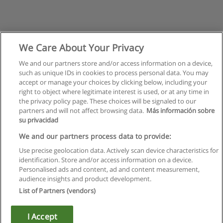
We Care About Your Privacy
We and our partners store and/or access information on a device,
such as unique IDs in cookies to process personal data. You may
accept or manage your choices by clicking below, including your
right to object where legitimate interest is used, or at any time in
the privacy policy page. These choices will be signaled to our
partners and will not affect browsing data.
Más información sobre
su privacidad
Regulamin
We and our partners process data to provide:
Use precise geolocation data. Actively scan device characteristics for
Polityka ochrony danych osobowych
identification. Store and/or access information on a device.
Personalised ads and content, ad and content measurement,
Kontakt z Educaedu
audience insights and product development.
List of Partners (vendors)
Copyright © Educaedu Business S.L. - CIF : B-95610580: -
www.educaedu.pl
I Accept