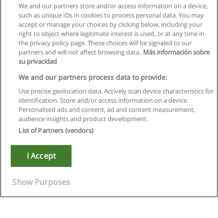
We and our partners store and/or access information on a device,
such as unique IDs in cookies to process personal data. You may
accept or manage your choices by clicking below, including your
right to object where legitimate interest is used, or at any time in
the privacy policy page. These choices will be signaled to our
partners and will not affect browsing data.
Más información sobre
su privacidad
We and our partners process data to provide:
Use precise geolocation data. Actively scan device characteristics for
identification. Store and/or access information on a device.
Regulamin
Personalised ads and content, ad and content measurement,
audience insights and product development.
Polityka ochrony danych osobowych
List of Partners (vendors)
Kontakt z Educaedu
I Accept
Copyright © Educaedu Business S.L. - CIF : B-95610580: -
www.educaedu.pl
Show Purposes