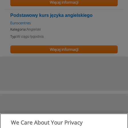
Więcej informacji
Podstawowy kurs języka angielskiego
Eurocentres
Kategoria:
Angielski
Typ:
W ciągu tygodnia
Więcej informacji
We Care About Your Privacy