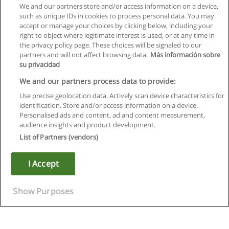
We and our partners store and/or access information on a device,
such as unique IDs in cookies to process personal data. You may
accept or manage your choices by clicking below, including your
right to object where legitimate interest is used, or at any time in
the privacy policy page. These choices will be signaled to our
partners and will not affect browsing data.
Más información sobre
su privacidad
We and our partners process data to provide:
Use precise geolocation data. Actively scan device characteristics for
identification. Store and/or access information on a device.
Regulamin
Personalised ads and content, ad and content measurement,
audience insights and product development.
Polityka ochrony danych osobowych
List of Partners (vendors)
Kontakt z Educaedu
I Accept
Copyright © Educaedu Business S.L. - CIF : B-95610580: -
www.educaedu.pl
Show Purposes