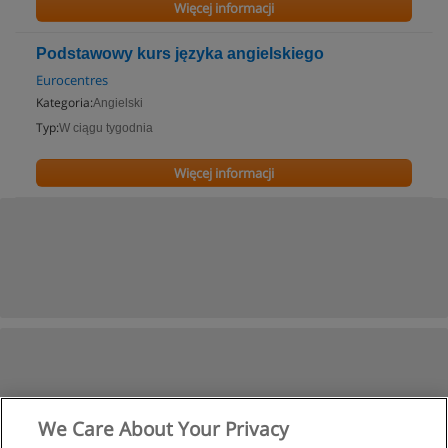
Więcej informacji
Podstawowy kurs języka angielskiego
Eurocentres
Kategoria:
Angielski
Typ:
W ciągu tygodnia
Więcej informacji
We Care About Your Privacy