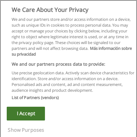
Studia I Stopnia - Ratownictwo Medyczne
We Care About Your Privacy
GWSP-Górnośląska Wyższa Szkoła Pedagogiczna w
Mysłowicach
We and our partners store and/or access information on a device,
such as unique IDs in cookies to process personal data. You may
Więcej informacji
accept or manage your choices by clicking below, including your
right to object where legitimate interest is used, or at any time in
the privacy policy page. These choices will be signaled to our
partners and will not affect browsing data.
Más información sobre
su privacidad
Regulamin
We and our partners process data to provide:
Use precise geolocation data. Actively scan device characteristics for
Polityka ochrony danych osobowych
identification. Store and/or access information on a device.
Personalised ads and content, ad and content measurement,
Kontakt z Educaedu
audience insights and product development.
List of Partners (vendors)
Copyright © Educaedu Business S.L. - CIF : B-95610580: -
www.educaedu.pl
I Accept
Show Purposes