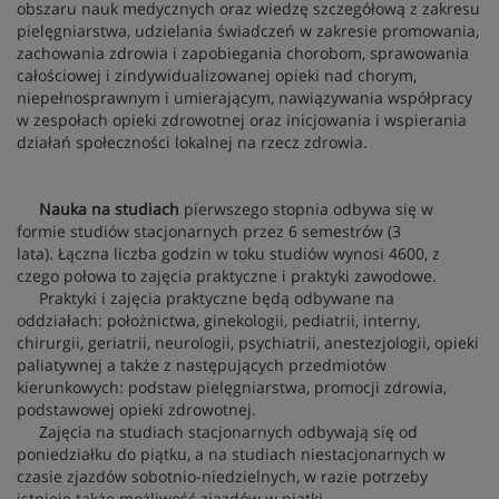
obszaru nauk medycznych oraz wiedzę szczegółową z zakresu
pielęgniarstwa, udzielania świadczeń w zakresie promowania,
zachowania zdrowia i zapobiegania chorobom, sprawowania
całościowej i zindywidualizowanej opieki nad chorym,
niepełnosprawnym i umierającym, nawiązywania współpracy
w zespołach opieki zdrowotnej oraz inicjowania i wspierania
działań społeczności lokalnej na rzecz zdrowia.
Nauka na studiach
pierwszego stopnia odbywa się w
formie studiów stacjonarnych przez 6 semestrów (3
lata). Łączna liczba godzin w toku studiów wynosi 4600, z
czego połowa to zajęcia praktyczne i praktyki zawodowe.
Praktyki i zajęcia praktyczne będą odbywane na
oddziałach: położnictwa, ginekologii, pediatrii, interny,
chirurgii, geriatrii, neurologii, psychiatrii, anestezjologii, opieki
paliatywnej a także z następujących przedmiotów
kierunkowych: podstaw pielęgniarstwa, promocji zdrowia,
podstawowej opieki zdrowotnej.
Zajęcia na studiach stacjonarnych odbywają się od
poniedziałku do piątku, a na studiach niestacjonarnych w
czasie zjazdów sobotnio-niedzielnych, w razie potrzeby
istnieje także możliwość zjazdów w piątki.