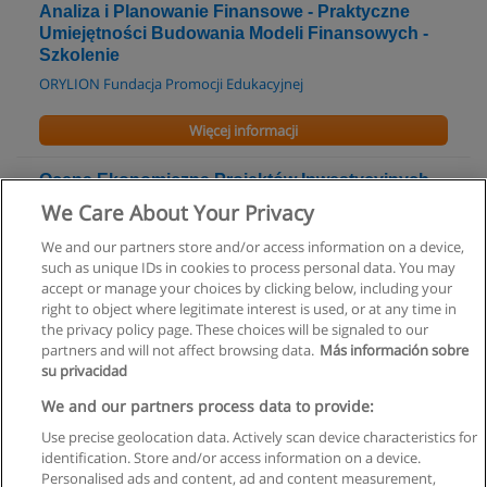
Analiza i Planowanie Finansowe - Praktyczne
Umiejętności Budowania Modeli Finansowych -
Szkolenie
ORYLION Fundacja Promocji Edukacyjnej
Więcej informacji
Ocena Ekonomiczna Projektów Inwestycyjnych
Według Metodyki Unido - Szkolenie
We Care About Your Privacy
ORYLION Fundacja Promocji Edukacyjnej
We and our partners store and/or access information on a device,
such as unique IDs in cookies to process personal data. You may
Więcej informacji
accept or manage your choices by clicking below, including your
right to object where legitimate interest is used, or at any time in
the privacy policy page. These choices will be signaled to our
partners and will not affect browsing data.
Más información sobre
su privacidad
Regulamin
We and our partners process data to provide:
Use precise geolocation data. Actively scan device characteristics for
Polityka ochrony danych osobowych
identification. Store and/or access information on a device.
Personalised ads and content, ad and content measurement,
Kontakt z Educaedu