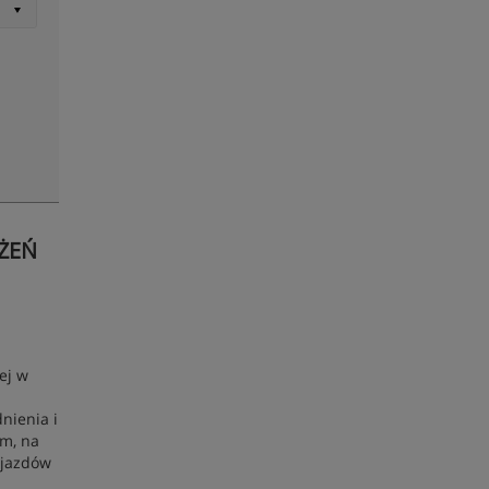
ŻEŃ
ej w
nienia i
ym, na
zjazdów