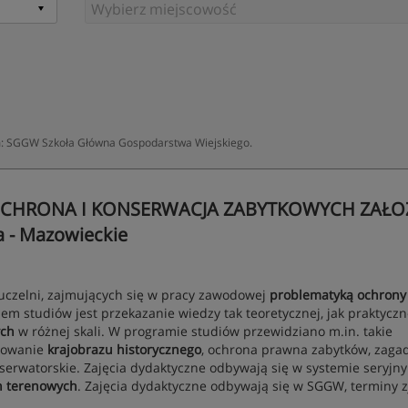
m: SGGW Szkoła Główna Gospodarstwa Wiejskiego.
OCHRONA I KONSERWACJA ZABYTKOWYCH ZAŁO
- Mazowieckie
uczelni, zajmujących się w pracy zawodowej
problematyką ochrony
lem studiów jest przekazanie wiedzy tak teoretycznej, jak praktyczn
ych
w różnej skali. W programie studiów przewidziano m.in. takie
łtowanie
krajobrazu historycznego
, ochrona prawna zabytków, zagad
erwatorskie. Zajęcia dydaktyczne odbywają się w systemie seryjn
h terenowych
. Zajęcia dydaktyczne odbywają się w SGGW, terminy 