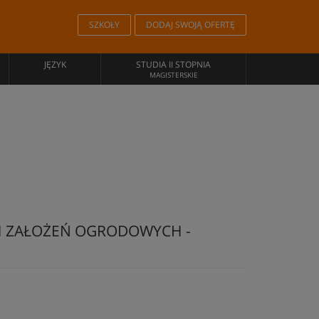
SZKOŁY
DODAJ SWOJĄ OFERTĘ
JĘZYK
STUDIA II STOPNIA
MAGISTERSKIE
 ZAŁOŻEŃ OGRODOWYCH -