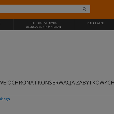
E
STUDIA I STOPNIA
POLICEALNE
LICENCJACKIE / INŻYNIERSKIE
WE OCHRONA I KONSERWACJA ZABYTKOWYCH
skiego