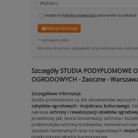
Acepta la
Politykę prywatności
para enviar la solicitud
Więcej informacji
*
wymagane pola
Wkrótce otrzymasz odpowiedź od przedstawiciela centru
Szczegóły STUDIA PODYPLOMOWE 
OGRODOWYCH - Zaoczne - Warszawa 
Szczegółowe informacje
Studia przewidziane są dla absolwentów wyższych 
zabytków ogrodowych
i
krajobrazu kulturowego
. Ce
zakresie
ochrony i rewaloryzacji obiektów ogrodow
przedmioty jak: teoria konserwacji, ochrona i kszta
problematyka ochrony środowiska, seminarium kons
zjazdach kameralnych oraz na wyjazdowych
sesjac
(piątki-soboty) określa harmonogram.