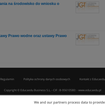
ania na środowisko do wniosku o
tawy Prawo wodne oraz ustawy Prawo
Regulamin
Polityka ochrony danych osobowych
Kontakt z Educaedu
Copyright © Educaedu Business S.L. - CIF : B-95610580: -
www.educaedu.pl
We and our partners process data to provide