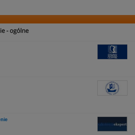
ie - ogólne
enie