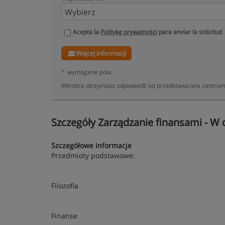
Acepta la
Politykę prywatności
para enviar la solicitud
Więcej informacji
*
wymagane pola
Wkrótce otrzymasz odpowiedź od przedstawiciela centrum:
Szczegóły Zarządzanie finansami - W 
Szczegółowe informacje
Przedmioty podstawowe:
Filozofia
Finanse