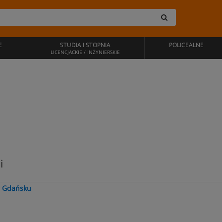
E
STUDIA I STOPNIA
POLICEALNE
LICENCJACKIE / INŻYNIERSKIE
i
w Gdańsku