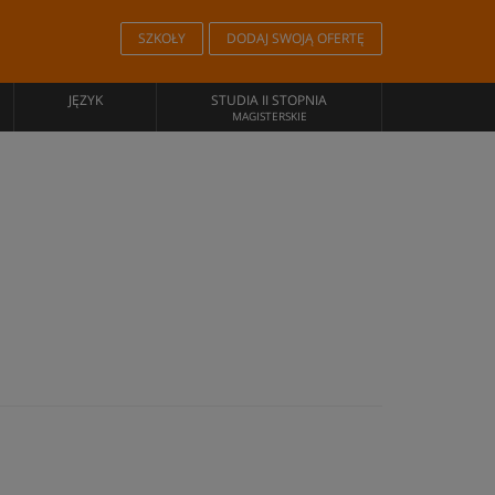
SZKOŁY
DODAJ SWOJĄ OFERTĘ
JĘZYK
STUDIA II STOPNIA
MAGISTERSKIE