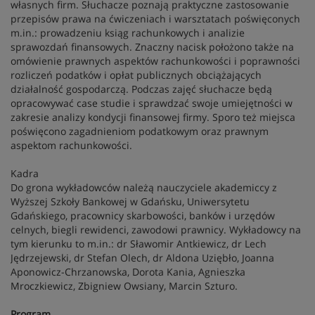
własnych firm. Słuchacze poznają praktyczne zastosowanie
przepisów prawa na ćwiczeniach i warsztatach poświęconych
m.in.: prowadzeniu ksiąg rachunkowych i analizie
sprawozdań finansowych. Znaczny nacisk położono także na
omówienie prawnych aspektów rachunkowości i poprawności
rozliczeń podatków i opłat publicznych obciążających
działalność gospodarczą. Podczas zajęć słuchacze będą
opracowywać case studie i sprawdzać swoje umiejętności w
zakresie analizy kondycji finansowej firmy. Sporo też miejsca
poświęcono zagadnieniom podatkowym oraz prawnym
aspektom rachunkowości.
Kadra
Do grona wykładowców należą nauczyciele akademiccy z
Wyższej Szkoły Bankowej w Gdańsku, Uniwersytetu
Gdańskiego, pracownicy skarbowości, banków i urzędów
celnych, biegli rewidenci, zawodowi prawnicy. Wykładowcy na
tym kierunku to m.in.: dr Sławomir Antkiewicz, dr Lech
Jędrzejewski, dr Stefan Olech, dr Aldona Uziębło, Joanna
Aponowicz-Chrzanowska, Dorota Kania, Agnieszka
Mroczkiewicz, Zbigniew Owsiany, Marcin Szturo.
Program