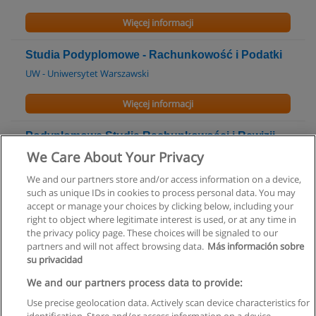
Więcej informacji
Studia Podyplomowe - Rachunkowość i Podatki
UW - Uniwersytet Warszawski
Więcej informacji
Podyplomowe Studia Rachunkowości i Rewizji
Finansowej
We Care About Your Privacy
UW - Uniwersytet Warszawski
We and our partners store and/or access information on a device,
such as unique IDs in cookies to process personal data. You may
Więcej informacji
accept or manage your choices by clicking below, including your
right to object where legitimate interest is used, or at any time in
the privacy policy page. These choices will be signaled to our
partners and will not affect browsing data.
Más información sobre
su privacidad
Regulamin
We and our partners process data to provide:
Use precise geolocation data. Actively scan device characteristics for
Polityka ochrony danych osobowych