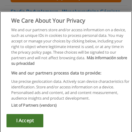
Studia Podyplomowe - Wysokowydajne Górnicze
Kompleksy Ścianowe
We Care About Your Privacy
AGH - Akademia Górniczo-Hutnicza im. Stanisława Staszica
We and our partners store and/or access information on a device,
such as unique IDs in cookies to process personal data. You may
Więcej informacji
accept or manage your choices by clicking below, including your
right to object where legitimate interest is used, or at any time in
the privacy policy page. These choices will be signaled to our
partners and will not affect browsing data.
Más información sobre
su privacidad
Regulamin
We and our partners process data to provide:
Use precise geolocation data. Actively scan device characteristics for
Polityka ochrony danych osobowych
identification. Store and/or access information on a device.
Personalised ads and content, ad and content measurement,
Kontakt z Educaedu
audience insights and product development.
List of Partners (vendors)
Copyright © Educaedu Business S.L. - CIF : B-95610580: -
www.educaedu.pl
I Accept