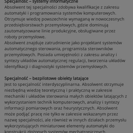
Specjalność – systemy informatyczne
Absolwent tej specjalności zdobywa kwalifikacje z zakresu
automatyki i programowania systemów komputerowych.
Otrzymuje wiedzę powszechnie wymaganą w nowoczesnych
przedsiębiorstwach przemysłowych, gdzie dominują
zautomatyzowane linie produkcyjne, obsługiwane przez
roboty przemysłowe.
Absolwent znajduje zatrudnienie jako projektant systemów
automatycznego sterowania, programista sterowników
przemysłowych. Posiada umiejętności z zakresu analizy i
syntezy układów automatycznej regulacji, tworzenia układów
identyfikacji i diagnostyki systemów przemysłowych.
Specjalność – bezpilotowe obiekty latające
Jest to specjalność interdyscyplinarna. Absolwent otrzymuje
niezbędną wiedzę teoretyczną i praktyczną w zakresie
mechaniki i układów sterowania małych obiektów latających z
wykorzystaniem technik komputerowych, analizy i syntezy
informacji pomiarowych oraz heurystycznych. Absolwent
może podjąć pracę nie tylko w zakresie wskazanym przez
nazwę specjalności, ale również w innych działach przemysłu
wykorzystujących miniaturowe elementy automatyki do
konstrukcji złożonych systemów mechatronicznych.