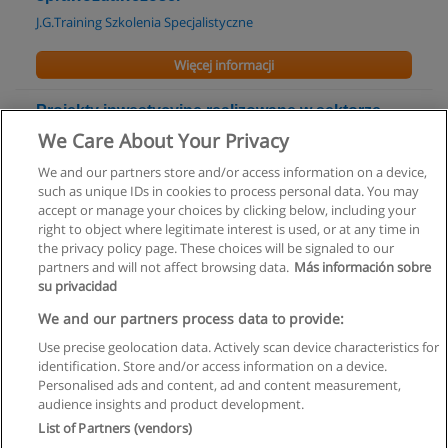
J.G.Training Szkolenia Specjalistyczne
Więcej informacji
Projekty inwestycyjne realizowane w sektorze
Odnawialnych Źródeł Energii (OZE)
We Care About Your Privacy
J.G.Training Szkolenia Specjalistyczne
We and our partners store and/or access information on a device,
such as unique IDs in cookies to process personal data. You may
Więcej informacji
accept or manage your choices by clicking below, including your
right to object where legitimate interest is used, or at any time in
the privacy policy page. These choices will be signaled to our
partners and will not affect browsing data.
Más información sobre
su privacidad
Regulamin
We and our partners process data to provide:
Use precise geolocation data. Actively scan device characteristics for
Polityka ochrony danych osobowych
identification. Store and/or access information on a device.
Personalised ads and content, ad and content measurement,
Kontakt z Educaedu
audience insights and product development.
List of Partners (vendors)
Copyright © Educaedu Business S.L. - CIF : B-95610580: -