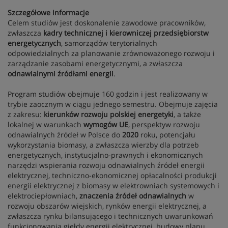
Szczegółowe informacje
Celem studiów jest doskonalenie zawodowe pracowników,
zwłaszcza
kadry technicznej i kierowniczej przedsiębiorstw
energetycznych
, samorządów terytorialnych
odpowiedzialnych za planowanie zrównoważonego rozwoju i
zarządzanie zasobami energetycznymi, a zwłaszcza
odnawialnymi źródłami energii
.
Program studiów obejmuje 160 godzin i jest realizowany w
trybie zaocznym w ciągu jednego semestru. Obejmuje zajęcia
z zakresu:
kierunków rozwoju polskiej energetyki
, a także
lokalnej w warunkach
wymogów UE
, perspektyw rozwoju
odnawialnych źródeł w Polsce do
2020
roku, potencjału
wykorzystania biomasy, a zwłaszcza wierzby dla potrzeb
energetycznych, instytucjalno-prawnych i ekonomicznych
narzędzi wspierania rozwoju odnawialnych źródeł energii
elektrycznej, techniczno-ekonomicznej opłacalności produkcji
energii elektrycznej z biomasy w elektrowniach systemowych i
elektrociepłowniach,
znaczenia źródeł odnawialnych
w
rozwoju obszarów wiejskich, rynków energii elektrycznej, a
zwłaszcza rynku bilansującego i technicznych uwarunkowań
funkcjonowania giełdy energii elektrycznej, budowy planu