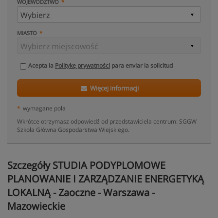
WOJEWÓDZTWO
MIASTO
Acepta la
Politykę prywatności
para enviar la solicitud
Więcej informacji
*
wymagane pola
Wkrótce otrzymasz odpowiedź od przedstawiciela centrum: SGGW
Szkoła Główna Gospodarstwa Wiejskiego.
Szczegóły STUDIA PODYPLOMOWE
PLANOWANIE I ZARZĄDZANIE ENERGETYKĄ
LOKALNĄ - Zaoczne - Warszawa -
Mazowieckie