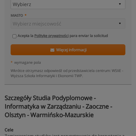
MIASTO
Acepta la
Politykę prywatności
para enviar la solicitud
Więcej informacji
*
wymagane pola
Wkrótce otrzymasz odpowiedź od przedstawiciela centrum: WSIiE -
Wyższa Szkoła Informatyki i Ekonomii TWP.
Szczegóły Studia Podyplomowe -
Informatyka w Zarządzaniu - Zaoczne -
Olsztyn - Warmińsko-Mazurskie
Cele
Zamierzeniem studiów jest przygotowanie do korzystania z