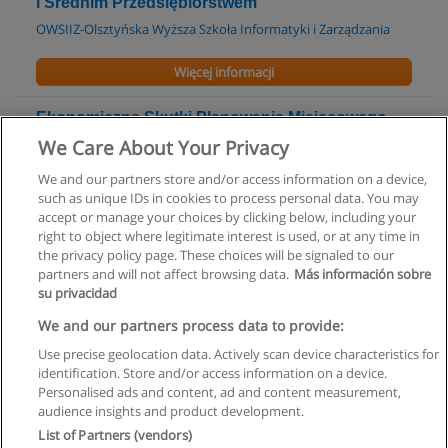
i Średnim Przedsiębiorstwem
OWSIIZ-Olsztyńska Wyższa Szkoła Informatyki i Zarządzania
Więcej informacji
Ekonomiczne Skutki Planowania Miejscowego -
Studia Podyplomowe
We Care About Your Privacy
Uniwersytet Warmińsko-Mazurski w Olsztynie
We and our partners store and/or access information on a device,
such as unique IDs in cookies to process personal data. You may
Więcej informacji
accept or manage your choices by clicking below, including your
right to object where legitimate interest is used, or at any time in
the privacy policy page. These choices will be signaled to our
partners and will not affect browsing data.
Más información sobre
su privacidad
Regulamin
We and our partners process data to provide:
Use precise geolocation data. Actively scan device characteristics for
Polityka ochrony danych osobowych
identification. Store and/or access information on a device.
Personalised ads and content, ad and content measurement,
Kontakt z Educaedu
audience insights and product development.
List of Partners (vendors)
Copyright © Educaedu Business S.L. - CIF : B-95610580: -