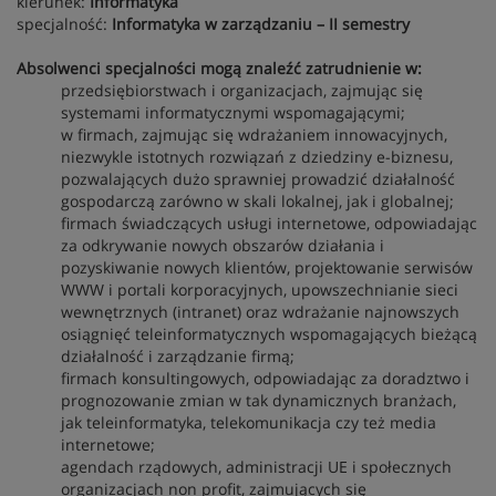
kierunek:
Informatyka
specjalność:
Informatyka w zarządzaniu – II semestry
Absolwenci specjalności mogą znaleźć zatrudnienie w:
przedsiębiorstwach i organizacjach, zajmując się
systemami informatycznymi wspomagającymi;
w firmach, zajmując się wdrażaniem innowacyjnych,
niezwykle istotnych rozwiązań z dziedziny e-biznesu,
pozwalających dużo sprawniej prowadzić działalność
gospodarczą zarówno w skali lokalnej, jak i globalnej;
firmach świadczących usługi internetowe, odpowiadając
za odkrywanie nowych obszarów działania i
pozyskiwanie nowych klientów, projektowanie serwisów
WWW i portali korporacyjnych, upowszechnianie sieci
wewnętrznych (intranet) oraz wdrażanie najnowszych
osiągnięć teleinformatycznych wspomagających bieżącą
działalność i zarządzanie firmą;
firmach konsultingowych, odpowiadając za doradztwo i
prognozowanie zmian w tak dynamicznych branżach,
jak teleinformatyka, telekomunikacja czy też media
internetowe;
agendach rządowych, administracji UE i społecznych
organizacjach non profit, zajmujących się