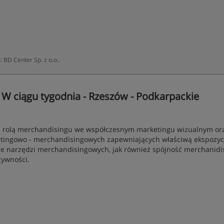
BD Center Sp. z o.o..
- W ciągu tygodnia - Rzeszów - Podkarpackie
z rolą merchandisingu we współczesnym marketingu wizualnym or
etingowo - merchandisingowych zapewniających właściwą ekspozyc
nie narzędzi merchandisingowych, jak również spójność merchanidi
tywności.