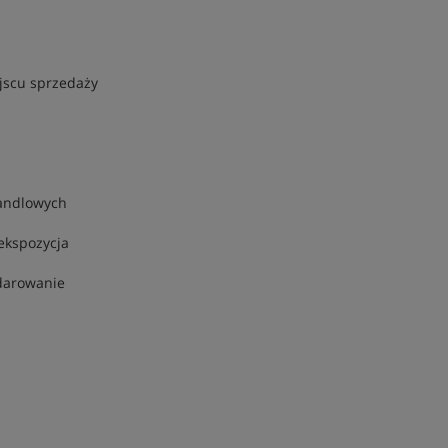
scu sprzedaży
handlowych
ekspozycja
darowanie