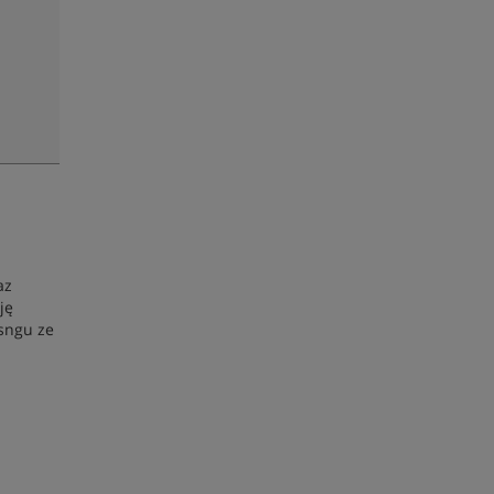
az
ję
sngu ze