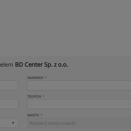
cielem
BD Center Sp. z o.o.
NAZWISKO
TELEFON
MIASTO