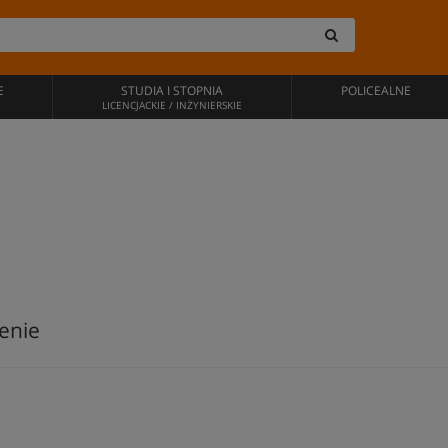
E
STUDIA I STOPNIA
POLICEALNE
LICENCJACKIE / INŻYNIERSKIE
enie