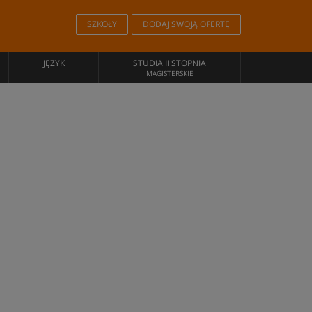
SZKOŁY
DODAJ SWOJĄ OFERTĘ
JĘZYK
STUDIA II STOPNIA
MAGISTERSKIE