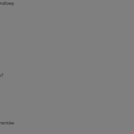
ndlowy
u?
mentów