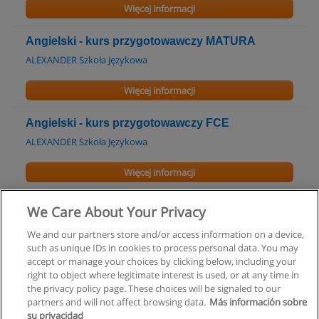
Więcej informacji
Angielski - kurs przygotowawczy MATURA
ALEXANDER Szkoła Językowa
Więcej informacji
Angielski - kurs przygotowawczy FCE
ALEXANDER Szkoła Językowa
Więcej informacji
Język Angielski - Kurs
We Care About Your Privacy
CORNELL Centrum Szkoleń
We and our partners store and/or access information on a device,
such as unique IDs in cookies to process personal data. You may
Więcej informacji
accept or manage your choices by clicking below, including your
right to object where legitimate interest is used, or at any time in
the privacy policy page. These choices will be signaled to our
partners and will not affect browsing data.
Más información sobre
su privacidad