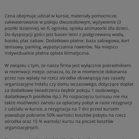
Cena obejmuje udział w kursie, materiały pomocnicze,
zakwaterowanie w pokoju dwuosobowym, wyżywienie (3
posiłki dziennie), wi-fi, ognisko, opieka animatorki dla dzieci.
Do dyspozycji gości jest basen letni z podgrzewaną wodą,
boisko, plac zabaw. Dodatkowo płatne: baza zabiegowa, kort
tenisowy, parking, wypożyczalnia rowerów. Na miejscu
indywidualnie płatna opłata klimatyczna.
W związku z tym, że nasza firma jest wyłącznie pośrednikiem
w rezerwacji miejsc oznacza, to, że w momencie dokonania
przez nas wpłaty na rzecz ośrodka obowiązują nas zasady
organizacyjne hotelu czy domu wczasowego, dotyczące dopłat
za dodatkowe świadczenia (wybór pokoju 1 osobowego,
dodatkowych posiłków itp.). Po rozpoczęciu turnusu nie ma
także możliwości zwrotu za opłacony pobyt w razie rezygnacji
z udziału w kursie, a rezygnacja na 7 dni przed kursem
powoduje pobranie 50% wartości kosztów pobytu na rzecz
ośrodka oraz 15 % wartości kursu na poczet kosztów
organizacyjnych.