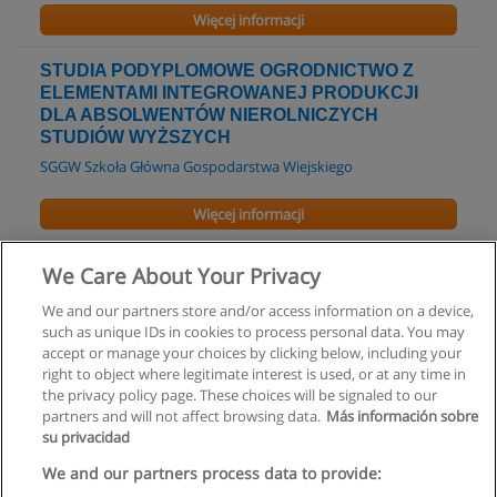
Więcej informacji
STUDIA PODYPLOMOWE OGRODNICTWO Z
ELEMENTAMI INTEGROWANEJ PRODUKCJI
DLA ABSOLWENTÓW NIEROLNICZYCH
STUDIÓW WYŻSZYCH
SGGW Szkoła Główna Gospodarstwa Wiejskiego
Więcej informacji
Studium Policealne - Technik Farmaceutyczny
We Care About Your Privacy
Omega - Lokalne Centrum Edukacji
We and our partners store and/or access information on a device,
such as unique IDs in cookies to process personal data. You may
Więcej informacji
accept or manage your choices by clicking below, including your
right to object where legitimate interest is used, or at any time in
the privacy policy page. These choices will be signaled to our
partners and will not affect browsing data.
Más información sobre
su privacidad
Regulamin
We and our partners process data to provide: