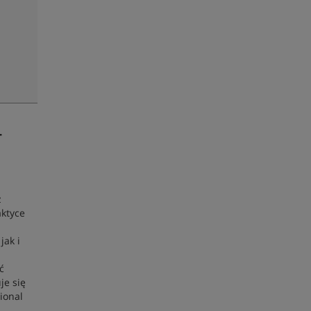
-
z
aktyce
jak i
ć
je się
ional