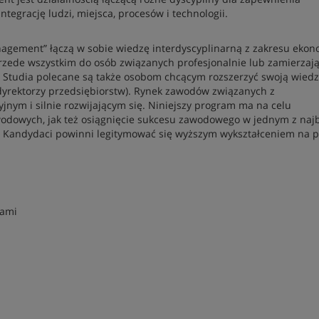
egrację ludzi, miejsca, procesów i technologii.
agement” łączą w sobie wiedzę interdyscyplinarną z zakresu ekono
 przede wszystkim do osób związanych profesjonalnie lub zamierzaj
 Studia polecane są także osobom chcącym rozszerzyć swoją wied
 dyrektorzy przedsiębiorstw). Rynek zawodów związanych z
jnym i silnie rozwijającym się. Niniejszy program ma na celu
wodowych, jak też osiągnięcie sukcesu zawodowego w jednym z najb
j. Kandydaci powinni legitymować się wyższym wykształceniem na 
iami