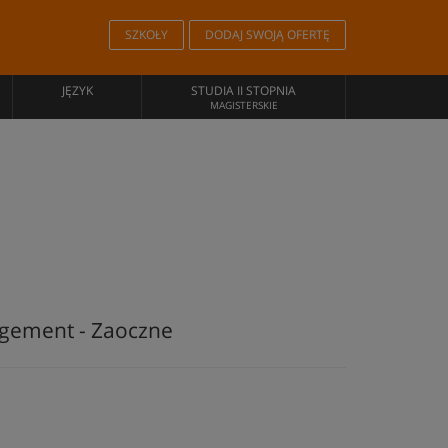
SZKOŁY
DODAJ SWOJĄ OFERTĘ
JĘZYK
STUDIA II STOPNIA
MAGISTERSKIE
agement - Zaoczne