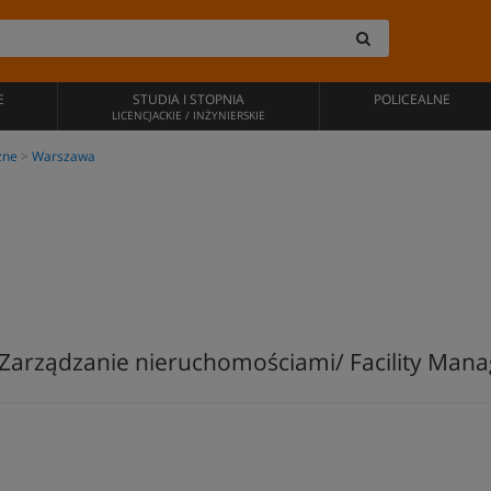
E
STUDIA I STOPNIA
POLICEALNE
LICENCJACKIE / INŻYNIERSKIE
zne
Warszawa
arządzanie nieruchomościami/ Facility Man