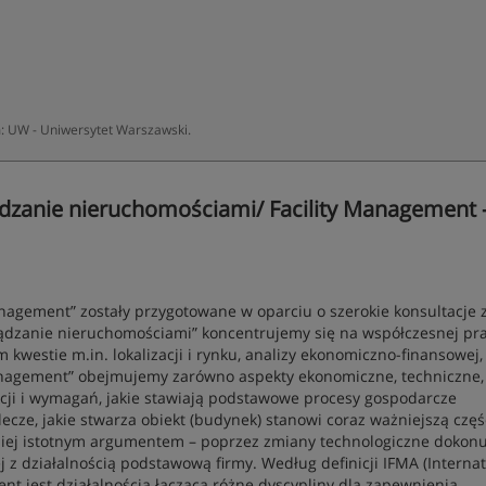
: UW - Uniwersytet Warszawski.
dzanie nieruchomościami/ Facility Management 
nagement” zostały przygotowane w oparciu o szerokie konsultacje 
ądzanie nieruchomościami” koncentrujemy się na współczesnej pr
westie m.in. lokalizacji i rynku, analizy ekonomiczno-finansowej,
anagement” obejmujemy zarówno aspekty ekonomiczne, techniczne, 
cji i wymagań, jakie stawiają podstawowe procesy gospodarcze
cze, jakie stwarza obiekt (budynek) stanowi coraz ważniejszą częś
niej istotnym argumentem – poprzez zmiany technologiczne dokonu
ej z działalnością podstawową firmy. Według definicji IFMA (Internat
nt jest działalnością łączącą różne dyscypliny dla zapewnienia