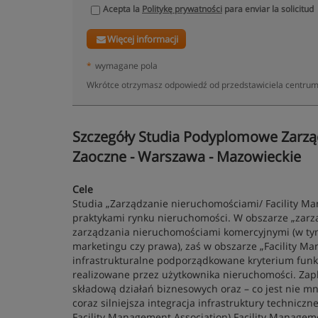
Acepta la
Politykę prywatności
para enviar la solicitud
Więcej informacji
*
wymagane pola
Wkrótce otrzymasz odpowiedź od przedstawiciela centrum
Szczegóły Studia Podyplomowe Zarzą
Zaoczne - Warszawa - Mazowieckie
Cele
Studia „Zarządzanie nieruchomościami/ Facility Ma
praktykami rynku nieruchomości. W obszarze „zarz
zarządzania nieruchomościami komercyjnymi (w tym k
marketingu czy prawa), zaś w obszarze „Facility M
infrastrukturalne podporządkowane kryterium funk
realizowane przez użytkownika nieruchomości. Zaple
składową działań biznesowych oraz – co jest nie m
coraz silniejsza integracja infrastruktury techniczn
Facility Management Association) Facility Manageme