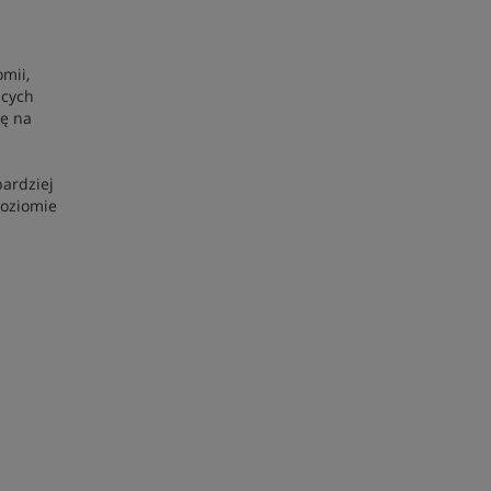
mii,
ących
zę na
ardziej
poziomie