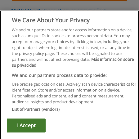
MBSR Mindfulness | trening uważności |
Mindfulness Warszawa | MBSR online
We Care About Your Privacy
MindfulnessKursy.pl Anna Gubernat
We and our partners store and/or access information on a device,
such as unique IDs in cookies to process personal data. You may
Więcej informacji
accept or manage your choices by clicking below, including your
right to object where legitimate interest is used, or at any time in
the privacy policy page. These choices will be signaled to our
partners and will not affect browsing data.
Más información sobre
su privacidad
Regulamin
We and our partners process data to provide:
Use precise geolocation data. Actively scan device characteristics for
Polityka ochrony danych osobowych
identification. Store and/or access information on a device.
Personalised ads and content, ad and content measurement,
Kontakt z Educaedu
audience insights and product development.
List of Partners (vendors)
Copyright © Educaedu Business S.L. - CIF : B-95610580: -
www.educaedu.pl
I Accept