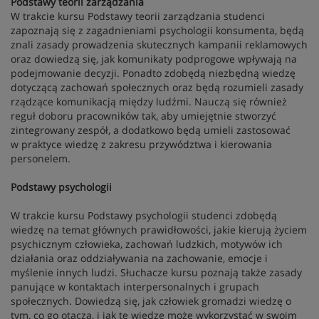
Podstawy teorii zarządzania
W trakcie kursu Podstawy teorii zarządzania studenci
zapoznają się z zagadnieniami psychologii konsumenta, będą
znali zasady prowadzenia skutecznych kampanii reklamowych
oraz dowiedzą się, jak komunikaty podprogowe wpływają na
podejmowanie decyzji. Ponadto zdobędą niezbędną wiedzę
dotyczącą zachowań społecznych oraz będą rozumieli zasady
rządzące komunikacją między ludźmi. Nauczą się również
reguł doboru pracowników tak, aby umiejętnie stworzyć
zintegrowany zespół, a dodatkowo będą umieli zastosować
w praktyce wiedzę z zakresu przywództwa i kierowania
personelem.
Podstawy psychologii
W trakcie kursu Podstawy psychologii studenci zdobędą
wiedzę na temat głównych prawidłowości, jakie kierują życiem
psychicznym człowieka, zachowań ludzkich, motywów ich
działania oraz oddziaływania na zachowanie, emocje i
myślenie innych ludzi. Słuchacze kursu poznają także zasady
panujące w kontaktach interpersonalnych i grupach
społecznych. Dowiedzą się, jak człowiek gromadzi wiedzę o
tym, co go otacza, i jak tę wiedzę może wykorzystać w swoim