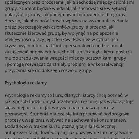
społecznych oraz procesami, jakie zachodzą między członkami
grupy. Student będzie wiedział, jak zachować się w sytuacji
polaryzacji grupy, jak podejmować odpowiednie dla grupy
decyzje, jak obecność innych wpływa na wykonanie zadania
przez poszczególnych członków grupy, a przez to jak
skutecznie kierować grupą, by wpłynąć na polepszenie
efektywności pracy jej członków. Również w sytuacjach
kryzysowych inter- bądź intrapersonalnych będzie umiał
zastosować odpowiednie techniki lub strategie, które posłużą
mu do zredukowania wrogości między uczestnikami grupy
i pomogą rozwiązać zaistniały problem, a w konsekwencji
przyczynią się do dalszego rozwoju grupy.
Psychologia reklamy
Psychologia reklamy to kurs, dla tych, którzy chcą poznać, w
jaki sposób ludzki umysł przetwarza reklamę, jak wykorzystuje
się w niej uczucia i jak wpływa ona na nasze procesy
poznawcze. Studenci nauczą się interpretować podprogowe
procesy uwagi oraz wpływać na zachowania konsumentów.
Dodatkowo w trakcie kursu poznają tajniki skutecznej
autoprezentacji, dowiedzą się, jak pozytywnie lub negatywnie
reagować w kontaktach interpersonalnych oraz jaka jest rola