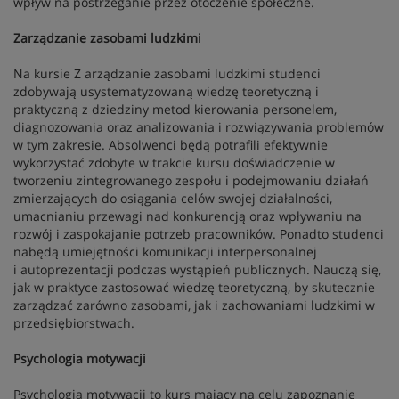
wpływ na postrzeganie przez otoczenie społeczne.
Zarządzanie zasobami ludzkimi
Na kursie Z arządzanie zasobami ludzkimi studenci
zdobywają usystematyzowaną wiedzę teoretyczną i
praktyczną z dziedziny metod kierowania personelem,
diagnozowania oraz analizowania i rozwiązywania problemów
w tym zakresie. Absolwenci będą potrafili efektywnie
wykorzystać zdobyte w trakcie kursu doświadczenie w
tworzeniu zintegrowanego zespołu i podejmowaniu działań
zmierzających do osiągania celów swojej działalności,
umacnianiu przewagi nad konkurencją oraz wpływaniu na
rozwój i zaspokajanie potrzeb pracowników. Ponadto studenci
nabędą umiejętności komunikacji interpersonalnej
i autoprezentacji podczas wystąpień publicznych. Nauczą się,
jak w praktyce zastosować wiedzę teoretyczną, by skutecznie
zarządzać zarówno zasobami, jak i zachowaniami ludzkimi w
przedsiębiorstwach.
Psychologia motywacji
Psychologia motywacji to kurs mający na celu zapoznanie