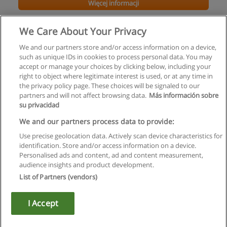
Więcej informacji
Język Angielski dla Pielęgniarek - Kurs
We Care About Your Privacy
Polski Uniwersytet Wirtualny
We and our partners store and/or access information on a device,
such as unique IDs in cookies to process personal data. You may
Więcej informacji
accept or manage your choices by clicking below, including your
right to object where legitimate interest is used, or at any time in
the privacy policy page. These choices will be signaled to our
partners and will not affect browsing data.
Más información sobre
su privacidad
Regulamin
We and our partners process data to provide:
Use precise geolocation data. Actively scan device characteristics for
Polityka ochrony danych osobowych
identification. Store and/or access information on a device.
Personalised ads and content, ad and content measurement,
Kontakt z Educaedu
audience insights and product development.
List of Partners (vendors)
Copyright © Educaedu Business S.L. - CIF : B-95610580: -
www.educaedu.pl
I Accept