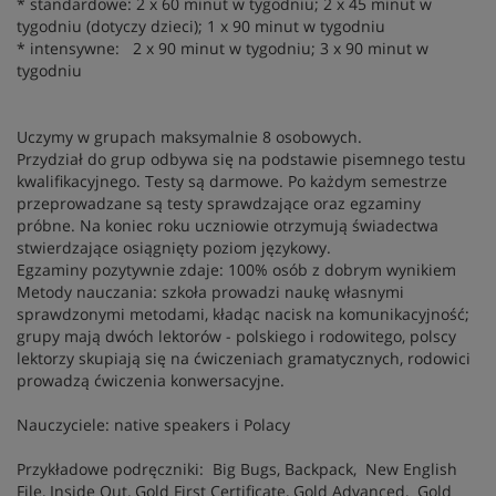
* standardowe: 2 x 60 minut w tygodniu; 2 x 45 minut w
tygodniu (dotyczy dzieci); 1 x 90 minut w tygodniu
* intensywne: 2 x 90 minut w tygodniu; 3 x 90 minut w
tygodniu
Uczymy w grupach maksymalnie 8 osobowych.
Przydział do grup odbywa się na podstawie pisemnego testu
kwalifikacyjnego. Testy są darmowe. Po każdym semestrze
przeprowadzane są testy sprawdzające oraz egzaminy
próbne. Na koniec roku uczniowie otrzymują świadectwa
stwierdzające osiągnięty poziom językowy.
Egzaminy pozytywnie zdaje: 100% osób z dobrym wynikiem
Metody nauczania: szkoła prowadzi naukę własnymi
sprawdzonymi metodami, kładąc nacisk na komunikacyjność;
grupy mają dwóch lektorów - polskiego i rodowitego, polscy
lektorzy skupiają się na ćwiczeniach gramatycznych, rodowici
prowadzą ćwiczenia konwersacyjne.
Nauczyciele: native speakers i Polacy
Przykładowe podręczniki: Big Bugs, Backpack, New English
File, Inside Out, Gold First Certificate, Gold Advanced, Gold