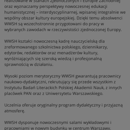
realizowane w Stanach Zjednoczonych i Europie Zachodniej
oraz wyznaczamy perspektywy nowoczesnej edukacji
humanistycznej – interdyscyplinarnej, wpisanej integralnie we
wspólny obszar kultury europejskiej. Dzięki temu absolwenci
WWSH są wszechstronnie przygotowani do pracy w
wybranych zawodach w rzeczywistości zjednoczonej Europy.
WWSH kształci nowoczesną kadrę nauczycielską dla
zreformowanego szkolnictwa polskiego, dziennikarzy,
edytorów, redaktorów oraz menadżerów kultury,
wyróżniających się szeroką wiedzą i profesjonalną
sprawnością w działaniu.
Wysoki poziom merytoryczny WWSH gwarantują pracownicy
naukowo-dydaktyczni, rekrutujący się przede wszystkim z
Instytutu Badań Literackich Polskiej Akademii Nauk, z innych
placówek PAN oraz z Uniwersytetu Warszawskiego.
Uczelnia oferuje oryginalny program dydaktyczny i przyjazną
atmosferę.
WWSH dysponuje nowoczesnymi salami wykładowymi i
pracowniami w nowym budynku w centrum Warszawy.