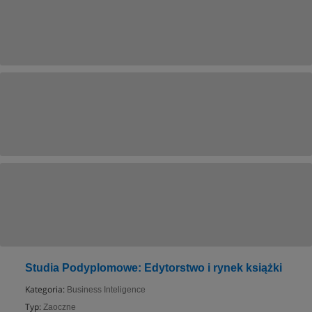
Studia Podyplomowe: Edytorstwo i rynek książki
Kategoria:
Business Inteligence
Typ:
Zaoczne