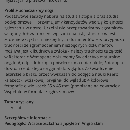
myślących o przekwalifikowaniu.
Profil słuchacza / wymogi
Podstawowe zasady naboru na studia I stopnia oraz studia
podyplomowe: + przyjmujemy kandydatów według kolejności
zgłoszeń + w naszej Uczelni nie przeprowadzamy egzaminów
wstępnych + warunkiem wpisania na listę studentów jest
złożenie wszystkich niezbędnych dokumentów + w przypadku
trudności ze zgromadzeniem niezbędnych dokumentów
możliwa jest kilkudniowa zwłoka - należy trudności te zgłosić
w Rektoracie Wymagane dokumenty Świadectwo maturalne -
oryginał, odpis lub kopia potwierdzona notarialnie; Fotokopia
dowodu osobistego (oryginał do wglądu); Zaświadczenie
lekarskie o braku przeciwwskazań do podjęcia nauki Ksero
książeczki wojskowej (oryginał do wglądu); 4 kolorowe
fotografie o wielkości: 35 x 45 mm (podpisane na odwrocie);
Wypełniony formularz zgłoszeniowy
Tutuł uzyskany
Licencjat
Szczegółowe informacje
Pedagogika Wczesnoszkolna z Językiem Angielskim