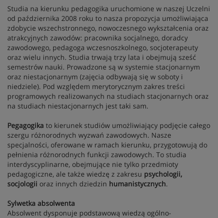
Studia na kierunku pedagogika uruchomione w naszej Uczelni
od października 2008 roku to nasza propozycja umożliwiająca
zdobycie wszechstronnego, nowoczesnego wykształcenia oraz
atrakcyjnych zawodów: pracownika socjalnego, doradcy
zawodowego, pedagoga wczesnoszkolnego, socjoterapeuty
oraz wielu innych. Studia trwają trzy lata i obejmują sześć
semestrów nauki. Prowadzone są w systemie stacjonarnym
oraz niestacjonarnym (zajęcia odbywają się w soboty i
niedziele). Pod względem merytorycznym zakres treści
programowych realizowanych na studiach stacjonarnych oraz
na studiach niestacjonarnych jest taki sam.
Pegagogika
to kierunek studiów umożliwiający podjęcie całego
szergu różnorodnych wyzwań zawodowych. Nasze
specjalności, oferowane w ramach kierunku, przygotowują do
pełnienia różnorodnych funkcji zawodowych. To studia
interdyscyplinarne, obejmujące nie tylko przedmioty
pedagogiczne, ale także wiedzę z zakresu
psychologii,
socjologii
oraz innych dziedzin
humanistycznych
.
Sylwetka absolwenta
Absolwent dysponuje podstawową wiedzą ogólno-