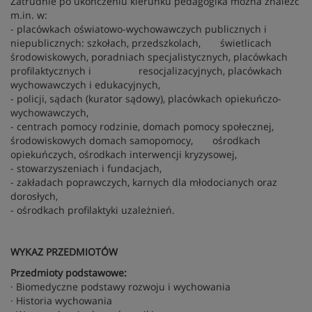
Zatrudnie po ukończeniu kierunku pedagogika można znaleźć
m.in. w:
- placówkach oświatowo-wychowawczych publicznych i
niepublicznych: szkołach, przedszkolach, świetlicach
środowiskowych, poradniach specjalistycznych, placówkach
profilaktycznych i resocjalizacyjnych, placówkach
wychowawczych i edukacyjnych,
- policji, sądach (kurator sądowy), placówkach opiekuńczo-
wychowawczych,
- centrach pomocy rodzinie, domach pomocy społecznej,
środowiskowych domach samopomocy, ośrodkach
opiekuńczych, ośrodkach interwencji kryzysowej,
- stowarzyszeniach i fundacjach,
- zakładach poprawczych, karnych dla młodocianych oraz
dorosłych,
- ośrodkach profilaktyki uzależnień.
WYKAZ PRZEDMIOTÓW
Przedmioty podstawowe:
· Biomedyczne podstawy rozwoju i wychowania
· Historia wychowania