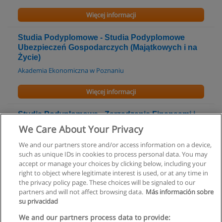
Więcej informacji
Studia Podyplomowe - Studia Podyplomowe
Ubezpieczeń Gospodarczych (Majątkowych i na
Życie)
Akademia Ekonomiczna w Poznaniu
Więcej informacji
Studia Podyplomowe - Zarządzanie Finansami i
Strategia Przedsiębiorstwa
We Care About Your Privacy
Akademia Ekonomiczna w Poznaniu
We and our partners store and/or access information on a device,
such as unique IDs in cookies to process personal data. You may
Więcej informacji
accept or manage your choices by clicking below, including your
right to object where legitimate interest is used, or at any time in
the privacy policy page. These choices will be signaled to our
partners and will not affect browsing data.
Más información sobre
su privacidad
Regulamin
We and our partners process data to provide: