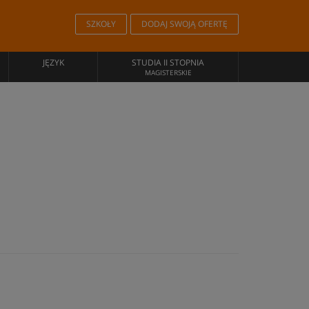
SZKOŁY
DODAJ SWOJĄ OFERTĘ
JĘZYK
STUDIA II STOPNIA
MAGISTERSKIE