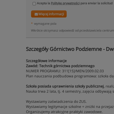
Acepta la
Politykę prywatności
para enviar la solicitud
Więcej informacji
*
wymagane pola
Wkrótce otrzymasz odpowiedź od przedstawiciela centrum
Szczegóły Górnictwo Podziemne - Dwul
Szczegółowe informacje
Zawód: Technik górnictwa podziemnego
NUMER PROGRAMU: 311[15]/MEN/2009.02.03
Plan nauczania podbudowa programowa: szkoła daj
Szkoła posiada uprawnienia szkoły publicznej
, rea
Nauka trwa 2 lata, tj. 4 semestry, zajęcia odbywaj
Wystawiamy zaświadczenia do ZUS.
Wystawiamy legitymacje szkolne = zniżki na przejaz
Organizujemy atrakcyjne praktyki zawodowe.