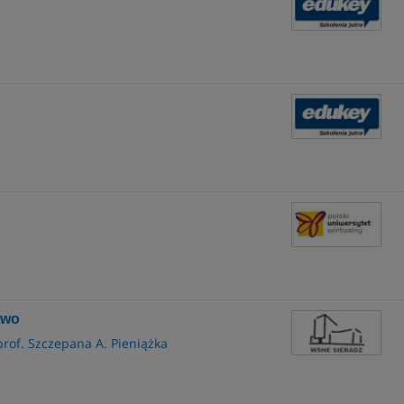
two
of. Szczepana A. Pieniążka