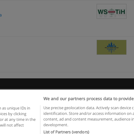
a
Regulamin
Polityka ochrony danych osobowych
Kontakt z Educaedu
We and our partners process data to provide
Copyright © Educaedu Business S.L. - CIF : B-95610580: -
www.educaedu.pl
Use precise geolocation data. Actively scan device c
 as unique IDs in
identification. Store and/or access information on 
ces by clicking
content, ad and content measurement, audience in
or at any time in the
development.
will not affect
List of Partners (vendors)