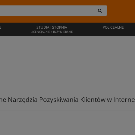
E
STUDIA I STOPNIA
POLICEALNE
LICENCJACKIE / INŻYNIERSKIE
ne Narzędzia Pozyskiwania Klientów w Internec