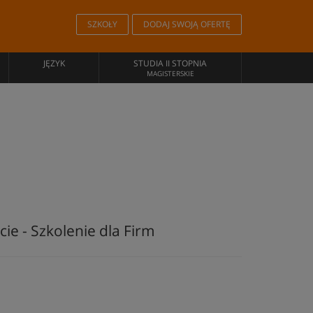
SZKOŁY
DODAJ SWOJĄ OFERTĘ
JĘZYK
STUDIA II STOPNIA
MAGISTERSKIE
ie - Szkolenie dla Firm