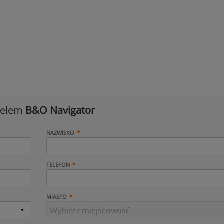
cielem
B&O Navigator
NAZWISKO
TELEFON
MIASTO