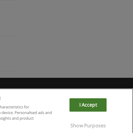
:
I Accept
haracteristics for
a device. Personalised ads and
sights and product
Show Purposes