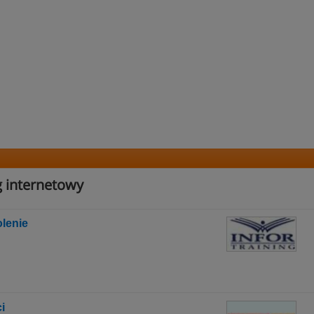
g internetowy
lenie
i