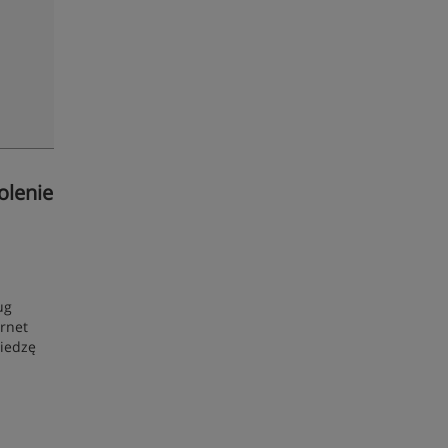
olenie
ug
ernet
wiedzę