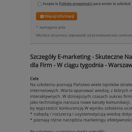
Acepta la
Politykę prywatności
para enviar la solicitud
Więcej informacji
*
wymagane pola
Wkrótce otrzymasz odpowiedź od przedstawiciela centrum
Szczegóły E-marketing - Skuteczne Na
dla Firm - W ciągu tygodnia - Warsza
Cele
Na szkoleniu poznają Państwo wiele tajników dział
internetowych. Warto opanować wiedzę, z których n
interaktywnych. W dzisiejszych czasach sukces firm
jako technologia narzuca nowe kanały komunikacji.
by wyprzedzić konkurencję.W wyniku szkolenia ucze
* nabędą / rozszerzą i usystematyzują wiedzę doty
* poznają różne narzędzia marketingu efektywności
Po szkoleniu uczestnicy będą potrafili: