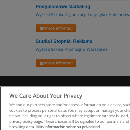
Podyplomowe Marketing
Wyższa Szkoła Organizacji Turystyki i Hotelarstw
Więcej informacji
Studia I Stopnia- Reklama
Wyższa Szkoła Promocji w Warszawie
Więcej informacji
We Care About Your Privacy
We and our partners store and/or access information on a device, such
cookies to process personal data. You may accept or manage your choi
below, including your right to object where legitimate interest is used, 
privacy policy page. These choices will be signaled to our partners and 
browsing data.
Más información sobre su privacidad